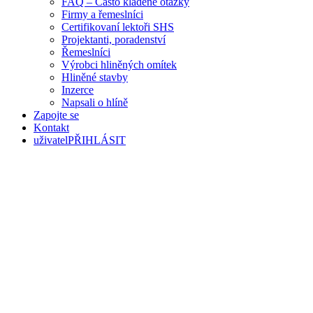
FAQ – Často kladené otázky
Firmy a řemeslníci
Certifikovaní lektoři SHS
Projektanti, poradenství
Řemeslníci
Výrobci hliněných omítek
Hliněné stavby
Inzerce
Napsali o hlíně
Zapojte se
Kontakt
uživatel
PŘIHLÁSIT