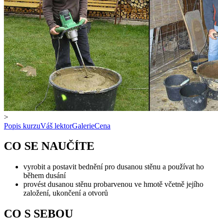
>
Popis kurzu
Váš lektor
Galerie
Cena
CO SE NAUČÍTE
vyrobit a postavit bednění pro dusanou stěnu a používat ho
během dusání
provést dusanou stěnu probarvenou ve hmotě včetně jejího
založení, ukončení a otvorů
CO S SEBOU