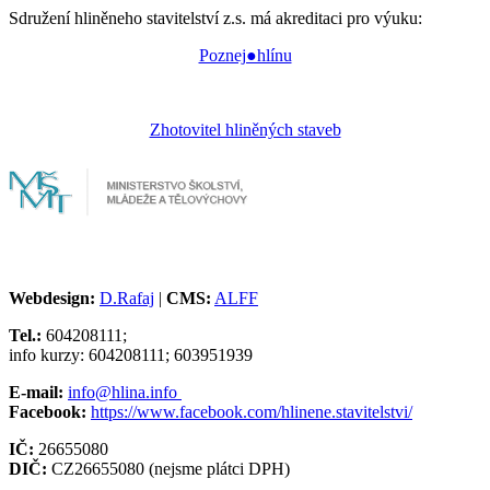
Sdružení hliněneho stavitelství z.s. má akreditaci pro výuku:
Poznej●hlínu
Zhotovitel hliněných staveb
Webdesign:
D.Rafaj
|
CMS:
ALFF
Tel.:
604208111;
info kurzy: 604208111; 603951939
E-mail:
info@hlina.info
Facebook:
https://www.facebook.com/hlinene.stavitelstvi/
IČ:
26655080
DIČ:
CZ26655080 (nejsme plátci DPH)