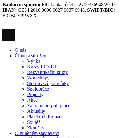
Bankovní spojení:
FIO banka, účet č. 2700376948/2010
IBAN:
CZ34 2010 0000 0027 0037 6948,
SWIFT/BIC:
FIOBCZPPXXX
O nás
Činnost sdružení
Výuka
Kurzy ECVET
Rekvalifikační kurzy
Workshopy
Stornovací podmínky
Spolupráce
Projekty
Akce
Zahraniční spolupráce
Aktuality
Platební informace
Soutěž
Zkoušky
O hliněném stavitelství