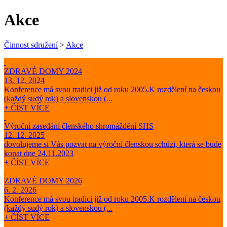
Akce
Činnost sdružení
>
Akce
ZDRAVÉ DOMY 2024
13. 12. 2024
Konference má svou tradici již od roku 2005.K rozdělení na českou
(každý sudý rok) a slovenskou (...
+ ČÍST VÍCE
Výroční zasedání členského shromáždění SHS
12. 12. 2025
dovolujeme si Vás pozvat na výroční členskou schůzi, která se bude
konat dne 24.11.2023
+ ČÍST VÍCE
ZDRAVÉ DOMY 2026
6. 2. 2026
Konference má svou tradici již od roku 2005.K rozdělení na českou
(každý sudý rok) a slovenskou (...
+ ČÍST VÍCE