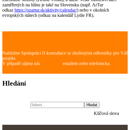
zaměřených na hlínu je také na Slovensku (např. ArTur
odkaz
https://ozartur.sk/aktivity/calendar/
) nebo v okolních
evropských státech (odkaz na kalendář Lydie FR).
Spolupráce
Nabízíme Spolupráci či konzultace se zkušenými odborníky pro Váš
projekt.
V případě zájmu nás
kontaktujte
emailem nebo telefonicky.
Hledání
Hledat
Klíčová slova