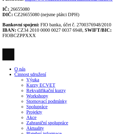
IČ:
26655080
DIČ:
CZ26655080 (nejsme plátci DPH)
Bankovní spojení:
FIO banka, účet č. 2700376948/2010
IBAN:
CZ34 2010 0000 0027 0037 6948,
SWIFT/BIC:
FIOBCZPPXXX
O nás
Činnost sdružení
Výuka
Kurzy ECVET
Rekvalifikační kurzy
Workshopy
Stornovací podmínky
Spolupráce
Projekty
Akce
Zahraniční spolupráce
Aktuality
Platební informace