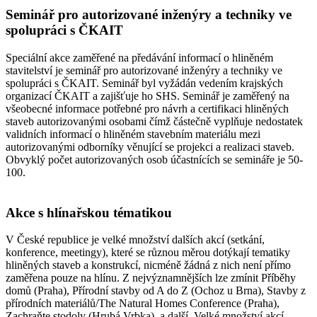
Seminář pro autorizované inženýry a techniky ve
spolupráci s ČKAIT
Speciální akce zaměřené na předávání informací o hliněném
stavitelství je seminář pro autorizované inženýry a techniky ve
spolupráci s ČKAIT. Seminář byl vyžádán vedením krajských
organizací ČKAIT a zajišťuje ho SHS. Seminář je zaměřený na
všeobecné informace potřebné pro návrh a certifikaci hliněných
staveb autorizovanými osobami čímž částečně vyplňuje nedostatek
validních informací o hliněném stavebním materiálu mezi
autorizovanými odborníky věnující se projekci a realizaci staveb.
Obvyklý počet autorizovaných osob účastnících se semináře je 50-
100.
Akce s hlínařskou tématikou
V České republice je velké množství dalších akcí (setkání,
konference, meetingy), které se různou měrou dotýkají tematiky
hliněných staveb a konstrukcí, nicméně žádná z nich není přímo
zaměřena pouze na hlínu. Z nejvýznamnějších lze zmínit Příběhy
domů (Praha), Přírodní stavby od A do Z (Ochoz u Brna), Stavby z
přírodních materiálů/The Natural Homes Conference (Praha),
Zachraňte stodoly (Hrubá Vrbka), a další. Velké množství akcí