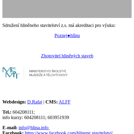
Sdružení hliněneho stavitelství z.s. má akreditaci pro výuku:
Poznej●hlínu
Zhotovitel hliněných staveb
Webdesign:
D.Rafaj
|
CMS:
ALFF
Tel.:
604208111;
info kurzy: 604208111; 603951939
E-mail:
info@hlina.info
Facebook:
https://www.facebook.com/hlinene.stavitelstvi/