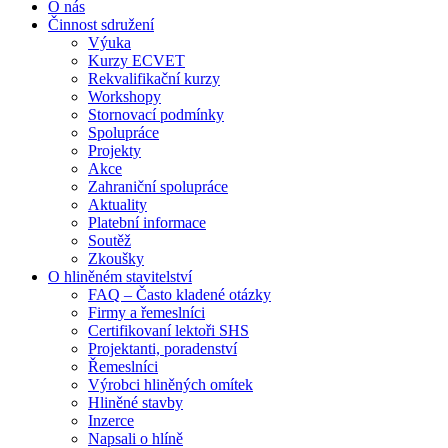
O nás
Činnost sdružení
Výuka
Kurzy ECVET
Rekvalifikační kurzy
Workshopy
Stornovací podmínky
Spolupráce
Projekty
Akce
Zahraniční spolupráce
Aktuality
Platební informace
Soutěž
Zkoušky
O hliněném stavitelství
FAQ – Často kladené otázky
Firmy a řemeslníci
Certifikovaní lektoři SHS
Projektanti, poradenství
Řemeslníci
Výrobci hliněných omítek
Hliněné stavby
Inzerce
Napsali o hlíně