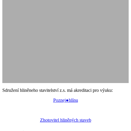
Sdružení hliněneho stavitelství z.s. má akreditaci pro výuku:
Poznej●hlínu
Zhotovitel hliněných staveb