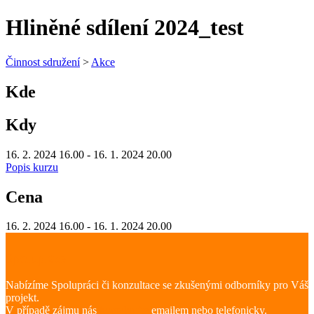
Hliněné sdílení 2024_test
Činnost sdružení
>
Akce
Kde
Kdy
16. 2. 2024 16.00 - 16. 1. 2024 20.00
Popis kurzu
Cena
16. 2. 2024 16.00 - 16. 1. 2024 20.00
Spolupráce
Nabízíme Spolupráci či konzultace se zkušenými odborníky pro Váš
projekt.
V případě zájmu nás
kontaktujte
emailem nebo telefonicky.