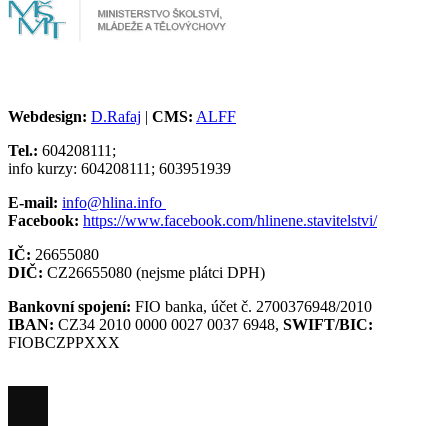
Webdesign:
D.Rafaj
|
CMS:
ALFF
Tel.:
604208111;
info kurzy: 604208111; 603951939
E-mail:
info@hlina.info
Facebook:
https://www.facebook.com/hlinene.stavitelstvi/
IČ:
26655080
DIČ:
CZ26655080 (nejsme plátci DPH)
Bankovní spojení:
FIO banka, účet č. 2700376948/2010
IBAN:
CZ34 2010 0000 0027 0037 6948,
SWIFT/BIC:
FIOBCZPPXXX