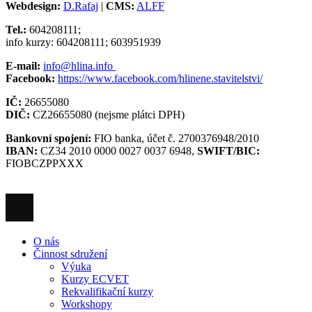
Webdesign:
D.Rafaj
|
CMS:
ALFF
Tel.:
604208111;
info kurzy: 604208111; 603951939
E-mail:
info@hlina.info
Facebook:
https://www.facebook.com/hlinene.stavitelstvi/
IČ:
26655080
DIČ:
CZ26655080 (nejsme plátci DPH)
Bankovní spojení:
FIO banka, účet č. 2700376948/2010
IBAN:
CZ34 2010 0000 0027 0037 6948,
SWIFT/BIC:
FIOBCZPPXXX
O nás
Činnost sdružení
Výuka
Kurzy ECVET
Rekvalifikační kurzy
Workshopy