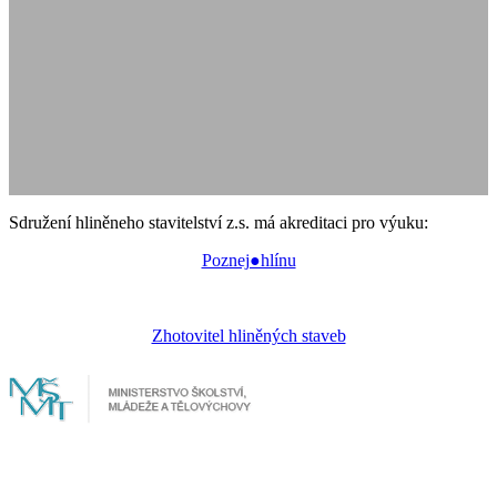
Sdružení hliněneho stavitelství z.s. má akreditaci pro výuku:
Poznej●hlínu
Zhotovitel hliněných staveb