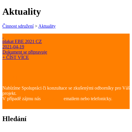
Aktuality
Činnost sdružení
>
Aktuality
plakat EBE 2021 CZ
2021-04-19
Dokument se připravuje
+ ČÍST VÍCE
Spolupráce
Nabízíme Spolupráci či konzultace se zkušenými odborníky pro Váš
projekt.
V případě zájmu nás
kontaktujte
emailem nebo telefonicky.
Hledání