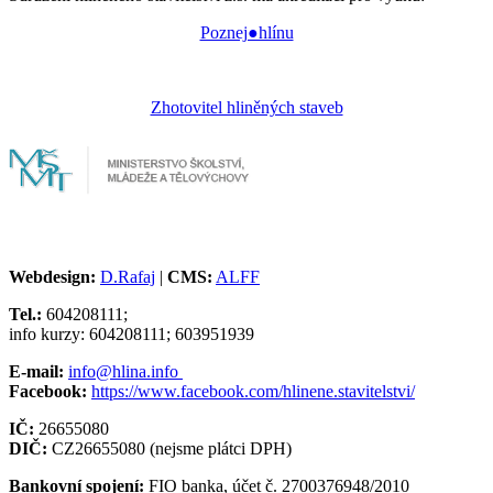
Poznej●hlínu
Zhotovitel hliněných staveb
Webdesign:
D.Rafaj
|
CMS:
ALFF
Tel.:
604208111;
info kurzy: 604208111; 603951939
E-mail:
info@hlina.info
Facebook:
https://www.facebook.com/hlinene.stavitelstvi/
IČ:
26655080
DIČ:
CZ26655080 (nejsme plátci DPH)
Bankovní spojení:
FIO banka, účet č. 2700376948/2010