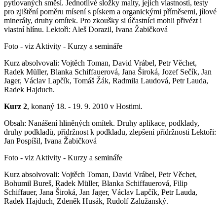
pytlovaných směsí. Jednotlivé složky malty, jejich vlastnosti, testy
pro zjištění poměru mísení s pískem a organickými příměsemi, jílové
minerály, druhy omítek. Pro zkoušky si účastníci mohli přivézt i
vlastní hlínu. Lektoři: Aleš Dorazil, Ivana Žabičková
Foto - viz Aktivity - Kurzy a semináře
Kurz absolvovali: Vojtěch Toman, David Vrábel, Petr Věchet,
Radek Müller, Blanka Schiffauerová, Jana Široká, Jozef Sečík, Jan
Jager, Václav Lapčík, Tomáš Žák, Radmila Laudová, Petr Lauda,
Radek Hajduch.
Kurz 2
, konaný 18. - 19. 9. 2010 v Hostimi.
Obsah: Nanášení hliněných omítek. Druhy aplikace, podklady,
druhy podkladů, přídržnost k podkladu, zlepšení přídržnosti Lektoři:
Jan Pospíšil, Ivana Žabičková
Foto - viz Aktivity - Kurzy a semináře
Kurz absolvovali: Vojtěch Toman, David Vrábel, Petr Věchet,
Bohumil Bureš, Radek Müller, Blanka Schiffauerová, Filip
Schiffauer, Jana Široká, Jan Jager, Václav Lapčík, Petr Lauda,
Radek Hajduch, Zdeněk Husák, Rudolf Zalužanský.