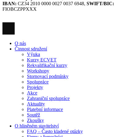
IBAN:
CZ34 2010 0000 0027 0037 6948,
SWIFT/BIC:
FIOBCZPPXXX
O nás
Činnost sdružení
Výuka
Kurzy ECVET
Rekvalifikační kurzy
Workshopy
Stornovací podmínky
Spolupráce
Projekty
Akce
Zahraniční spolupráce
Aktuality
Platební informace
Soutěž
Zkoušky
O hliněném stavitelství
FAQ – Často kladené otázky
Firmy a řemeslníci