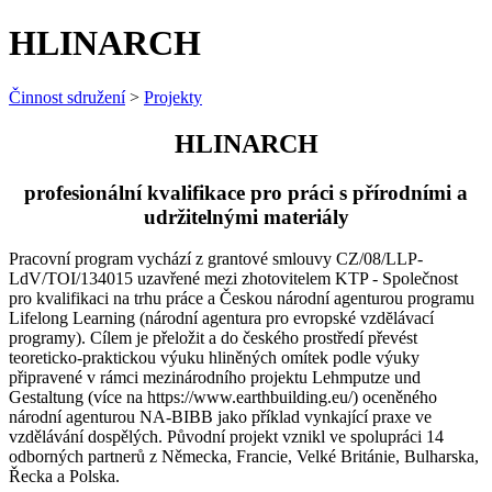
HLINARCH
Činnost sdružení
>
Projekty
HLINARCH
profesionální kvalifikace pro práci s přírodními a
udržitelnými materiály
Pracovní program vychází z grantové smlouvy CZ/08/LLP-
LdV/TOI/134015 uzavřené mezi zhotovitelem KTP - Společnost
pro kvalifikaci na trhu práce a Českou národní agenturou programu
Lifelong Learning (národní agentura pro evropské vzdĕlávací
programy). Cílem je přeložit a do českého prostředí převést
teoreticko-praktickou výuku hliněných omítek podle výuky
připravené v rámci mezinárodního projektu Lehmputze und
Gestaltung (více na https://www.earthbuilding.eu/) oceněného
národní agenturou NA-BIBB jako příklad vynkající praxe ve
vzdělávání dospělých. Původní projekt vznikl ve spolupráci 14
odborných partnerů z Německa, Francie, Velké Británie, Bulharska,
Řecka a Polska.